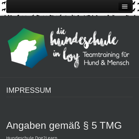
Home
Über uns
Kurse
Kontakt
Impressionen
Termine
Anmeldung / Preise
IMPRESSUM
Angaben gemäß § 5 TMG
Hundeschule Dog2Learn