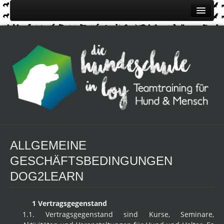
Home
Über uns
Kurse
Kontakt
Impressionen
Termine
Anmeldung / Preise
ALLGEMEINE
GESCHÄFTSBEDINGUNGEN
DOG2LEARN
1 Vertragsgegenstand
1.1. Vertragsgegenstand sind Kurse, Seminare,