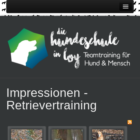
Home
Über uns
Kurse
Kontakt
Impressionen
Termine
Anmeldung / Preise
Impressionen -
Retrievertraining